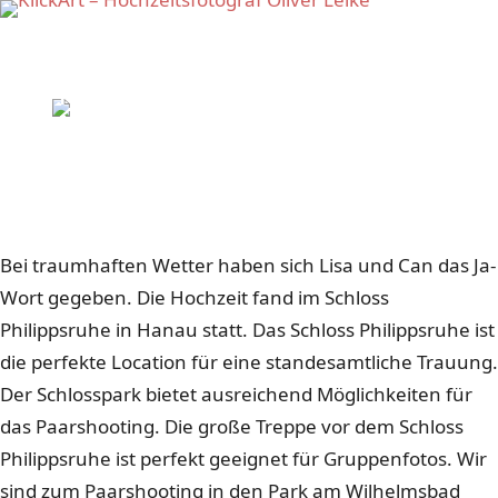
Home
/
Reportagen
/
Hanau
HOCHZEITSREPORTAGE
Hochzeit im Schloss
Philippsruhe in Hanau
Barocke Pracht bei einer Hochzeit im Schloss
Philippsruhe in Hanau.
Bei traumhaften Wetter haben sich Lisa und Can das Ja-
Wort gegeben. Die Hochzeit fand im Schloss
Philippsruhe in Hanau statt. Das Schloss Philippsruhe ist
die perfekte Location für eine standesamtliche Trauung.
Der Schlosspark bietet ausreichend Möglichkeiten für
das Paarshooting. Die große Treppe vor dem Schloss
Philippsruhe ist perfekt geeignet für Gruppenfotos. Wir
sind zum Paarshooting in den Park am Wilhelmsbad