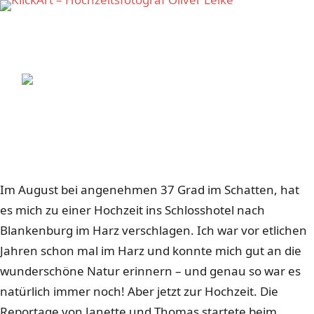
Home
/
Reportagen
/
Blankenburg, Harz
HOCHZEITSREPORTAGE
Hochzeit im
Schlosshotel
Blankenburg im Harz
Schlosshochzeit mit Harz-Panorama im Schlosshotel
Blankenburg.
Im August bei angenehmen 37 Grad im Schatten, hat
es mich zu einer Hochzeit ins Schlosshotel nach
Blankenburg im Harz verschlagen. Ich war vor etlichen
Jahren schon mal im Harz und konnte mich gut an die
wunderschöne Natur erinnern – und genau so war es
natürlich immer noch! Aber jetzt zur Hochzeit. Die
Reportage von Janette und Thomas startete beim