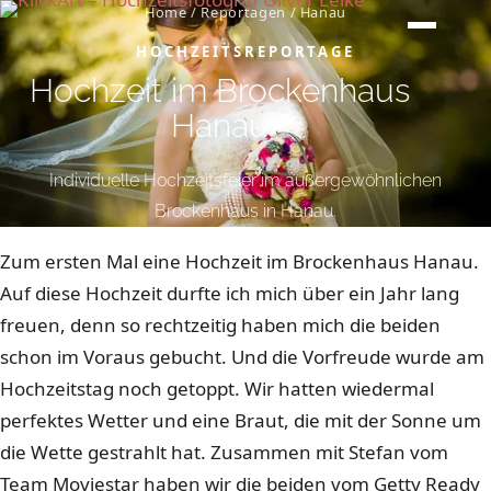
Home
/
Reportagen
/
Hanau
HOCHZEITSREPORTAGE
Hochzeit im Brockenhaus
Hanau
Individuelle Hochzeitsfeier im außergewöhnlichen
Brockenhaus in Hanau.
Zum ersten Mal eine Hochzeit im Brockenhaus Hanau.
Auf diese Hochzeit durfte ich mich über ein Jahr lang
freuen, denn so rechtzeitig haben mich die beiden
schon im Voraus gebucht. Und die Vorfreude wurde am
Hochzeitstag noch getoppt. Wir hatten wiedermal
perfektes Wetter und eine Braut, die mit der Sonne um
die Wette gestrahlt hat. Zusammen mit Stefan vom
Team Moviestar haben wir die beiden vom Getty Ready