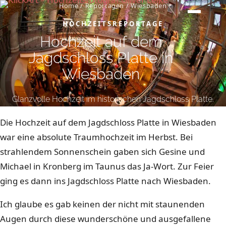
Home
/
Reportagen
/
Wiesbaden
HOCHZEITSREPORTAGE
Hochzeit auf dem
Jagdschloss Platte in
Wiesbaden
Glanzvolle Hochzeit im historischen Jagdschloss Platte.
Die Hochzeit auf dem Jagdschloss Platte in Wiesbaden
war eine absolute Traumhochzeit im Herbst. Bei
strahlendem Sonnenschein gaben sich Gesine und
Michael in Kronberg im Taunus das Ja-Wort. Zur Feier
ging es dann ins Jagdschloss Platte nach Wiesbaden.
Ich glaube es gab keinen der nicht mit staunenden
Augen durch diese wunderschöne und ausgefallene